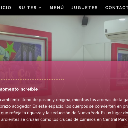
NICIO
SUITES
MENÚ
JUGUETES
CONTAC
 momento increíble
un ambiente lleno de pasión y enigma, mientras los aromas de la g
abrazo acogedor. En este espacio, los cuerpos se convierten en pr
 que refleja la riqueza y la seducción de Nueva York. Es un lugar
as ardientes se cruzan como los cruces de caminos en Central Park.