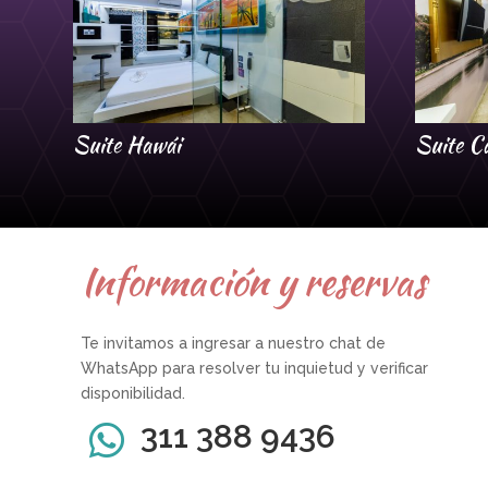
Suite Hawái
Suite C
Información y reservas
Te invitamos a ingresar a nuestro chat de
WhatsApp para resolver tu inquietud y verificar
disponibilidad.
311 388 9436
