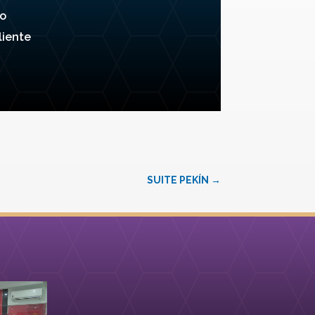
o
iente
SUITE PEKÍN
→