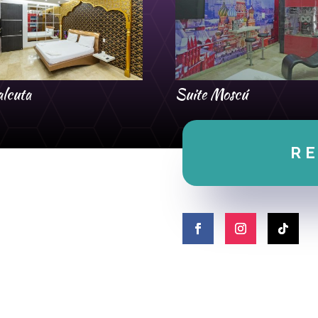
alcuta
Suite Moscú
R