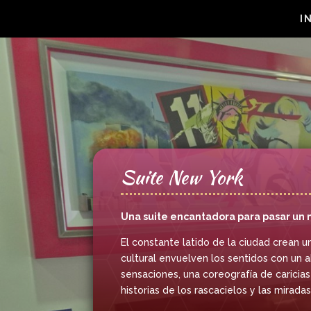
I
Suite New York
Una suite encantadora para pasar un
El constante latido de la ciudad crean 
cultural envuelven los sentidos con un 
sensaciones, una coreografía de caricias
historias de los rascacielos y las mirad