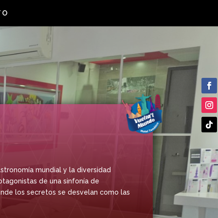
TO
astronomía mundial y la diversidad
otagonistas de una sinfonía de
 donde los secretos se desvelan como las