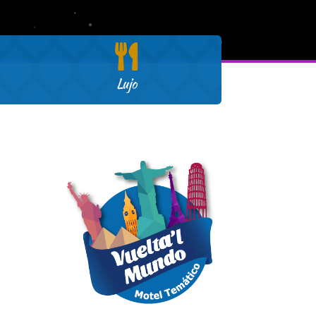

Lujo