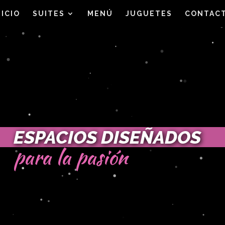
NICIO
SUITES
MENÚ
JUGUETES
CONTAC
CONOCE EL MUNDO
en un plancentero viaje