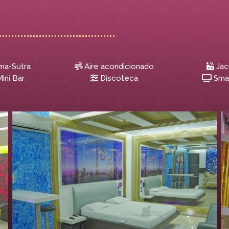
ma-Sutra
Aire acondicionado
Jac
ini Bar
Discoteca
Sma