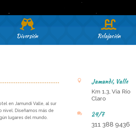


Diversión
Relajación
Jamundí, Valle

Km 1.3, Vía Río
Claro
tel en Jamundí Valle, al sur
tro nivel. Diseñamos más de
24/7

egún lugares del mundo.
311 388 9436