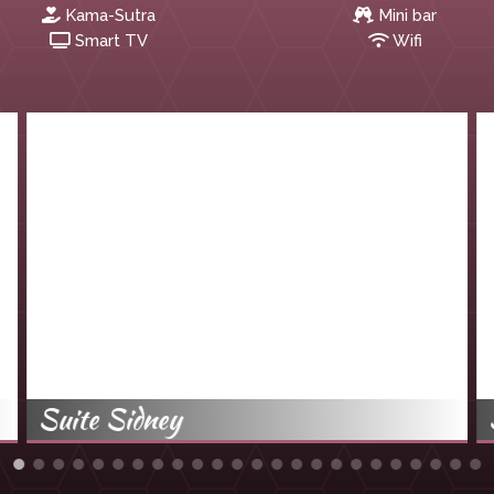
Kama-Sutra
Mini bar
Smart TV
Wifi
Suite Sidney