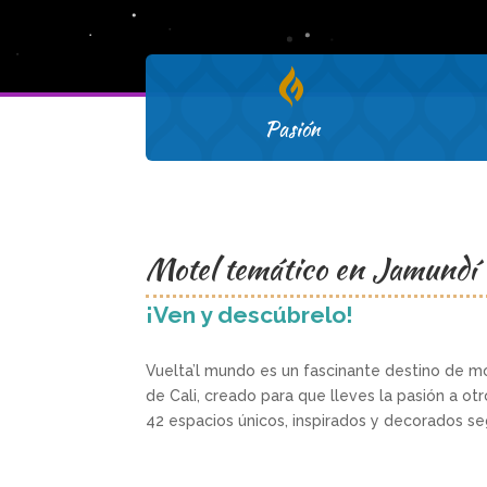

Pasión
Motel temático en Jamundí
¡Ven y descúbrelo!
Vuelta’l mundo es un fascinante destino de mo
de Cali, creado para que lleves la pasión a o
42 espacios únicos, inspirados y decorados s