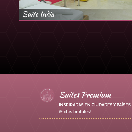
Suite India
Suites Premium
INSPIRADAS EN CIUDADES Y PAÍSES
¡Suites brutales!