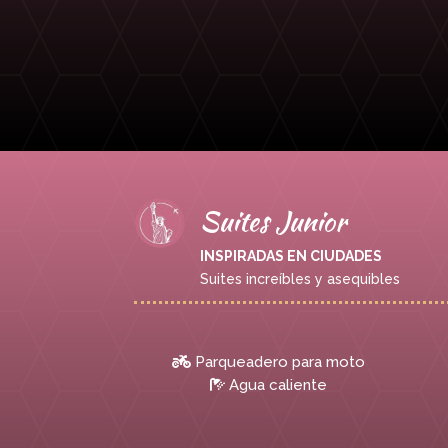
Suites Junior
INSPIRADAS EN CIUDADES
Suites increíbles y asequibles
Parqueadero para moto
Agua caliente