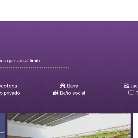
s que van al límite.
scoteca
Barra
Jac
o privado
Baño social