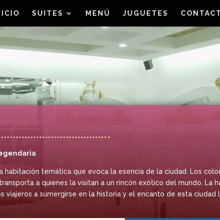
NICIO
SUITES
MENÚ
JUGUETES
CONTAC
legendaria
habitación temática que evoca la esencia de la ciudad. Los colore
ransporta a quienes la visitan a un rincón exótico del mundo. La 
os viajeros a sumergirse en la historia y el encanto de esta ciudad 