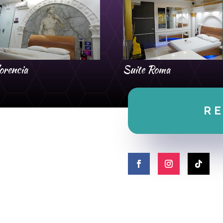
orencia
Suite Roma
R