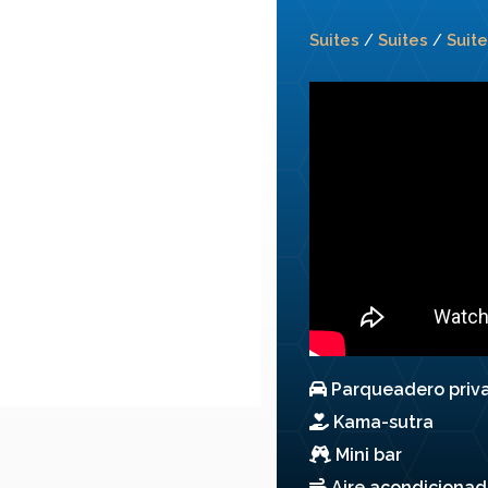
Suites
Suites
Suit
/
/
Parqueadero priv
Kama-sutra
Mini bar
Aire acondicionad