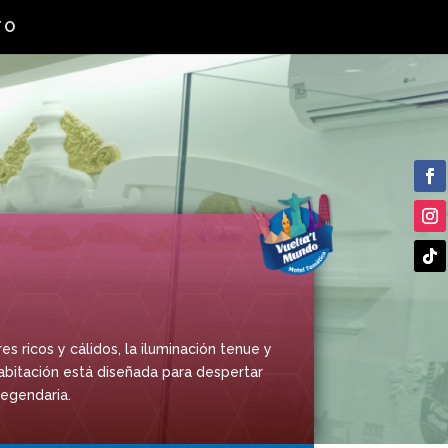
TO
s ricos y cálidos, la iluminación tenue y
habitación está diseñada para despertar
legendaria.