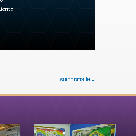
iente
SUITE BERLÍN
→